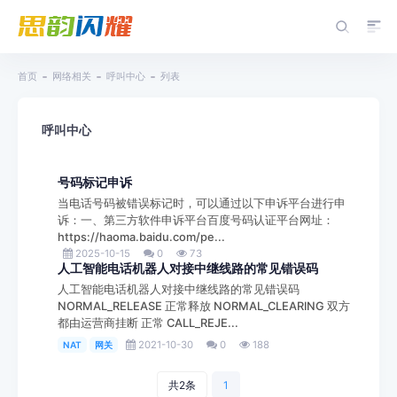
首页
网络相关
呼叫中心
列表
呼叫中心
号码标记申诉
当电话号码被错误标记时，可以通过以下申诉平台进行申
诉：一、第三方软件申诉平台百度号码认证平台网址：
https://haoma.baidu.com/pe...
2025-10-15
0
73
人工智能电话机器人对接中继线路的常见错误码
人工智能电话机器人对接中继线路的常见错误码
NORMAL_RELEASE 正常释放 NORMAL_CLEARING 双方
都由运营商挂断 正常 CALL_REJE...
2021-10-30
0
188
NAT
网关
共2条
1