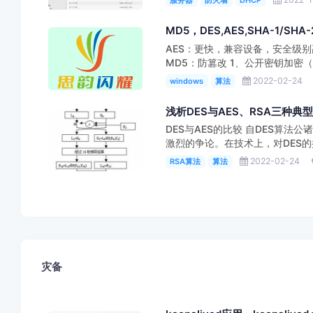
服务器
防火墙
DHCP
MD5，DES,AES,SHA-1/SHA-
AES：更快，兼容设备，安全级别
MD5：防篡改 1、公开密钥加密（英语： 
2022-02-24
windows
算法
浅析DES与AES、RSA三种典
DES与AES的比较 自DES算
激烈的争论。在技术上，对DES的批
2022-02-24
RSA算法
算法
灾备