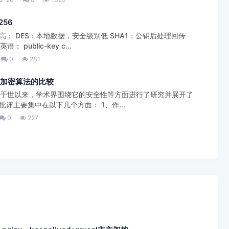
256
高； DES：本地数据，安全级别低 SHA1：公钥后处理回传
public-key c...
0
281
型加密算法的比较
法公诸于世以来，学术界围绕它的安全性等方面进行了研究并展开了
评主要集中在以下几个方面： 1、作...
0
227