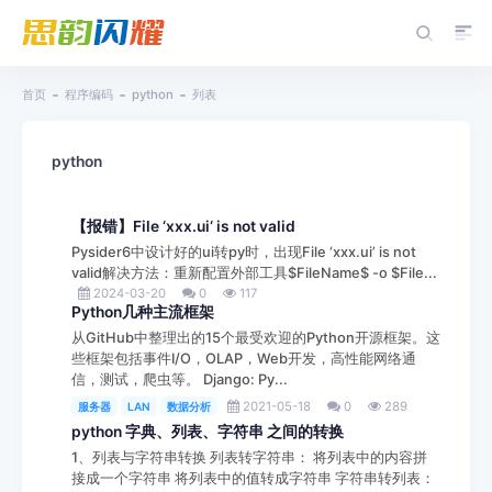
首页
程序编码
python
列表
python
【报错】File ‘xxx.ui‘ is not valid
Pysider6中设计好的ui转py时，出现File ‘xxx.ui’ is not
valid解决方法：重新配置外部工具$FileName$ -o $File...
2024-03-20
0
117
Python几种主流框架
从GitHub中整理出的15个最受欢迎的Python开源框架。这
些框架包括事件I/O，OLAP，Web开发，高性能网络通
信，测试，爬虫等。 Django: Py...
2021-05-18
0
289
服务器
LAN
数据分析
python 字典、列表、字符串 之间的转换
1、列表与字符串转换 列表转字符串： 将列表中的内容拼
接成一个字符串 将列表中的值转成字符串 字符串转列表：