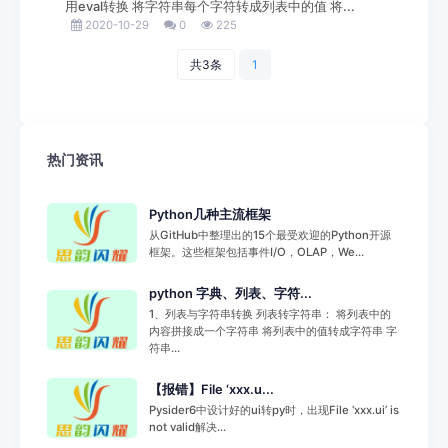
用eval转换 将字符串每个字符转成列表中的值 将...
2020-10-29
0
225
共3条
1
热门资讯
Python几种主流框架
从GitHub中整理出的15个最受欢迎的Python开源
框架。这些框架包括事件I/O，OLAP，We...
python 字典、列表、字符...
1、列表与字符串转换 列表转字符串： 将列表中的
内容拼接成一个字符串 将列表中的值转成字符串 字
符串...
【报错】File ‘xxx.u...
Pysider6中设计好的ui转py时，出现File ‘xxx.ui’ is
not valid解决...