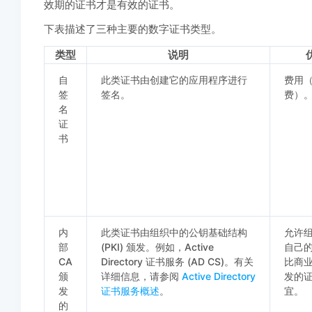
效期的证书才是有效的证书。
下表描述了三种主要的数字证书类型。
类型
说明
自
此类证书由创建它的应用程序进行
费用
签
签名。
费）
名
证
书
内
此类证书由组织中的公钥基础结构
允许
部
(PKI) 颁发。例如，Active
自己
CA
Directory 证书服务 (AD CS)。有关
比商业
颁
详细信息，请参阅
Active Directory
发的
发
证书服务概述
。
宜。
的