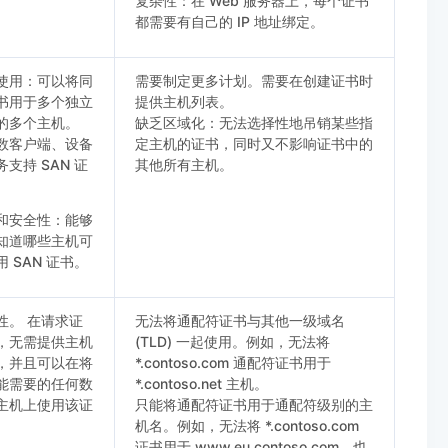
复杂性：在 Web 服务器上，每个证书
都需要有自己的 IP 地址绑定。
使用：可以将同
需要制定更多计划。需要在创建证书时
书用于多个独立
提供主机列表。
的多个主机。
缺乏区域化：无法选择性地吊销某些指
数客户端、设备
定主机的证书，同时又不影响证书中的
支持 SAN 证
其他所有主机。
和安全性：能够
知道哪些主机可
 SAN 证书。
性。 在请求证
无法将通配符证书与其他一级域名
，无需提供主机
(TLD) 一起使用。例如，无法将
，并且可以在将
*.contoso.com 通配符证书用于
能需要的任何数
*.contoso.net 主机。
主机上使用该证
只能将通配符证书用于通配符级别的主
机名。例如，无法将 *.contoso.com
证书用于 www.eu.contoso.com。也