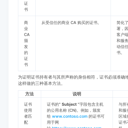
证
书
商
从受信任的商业 CA 购买的证书。
简化
业
署，
CA
客户
颁
和服
发
动信
的
书。
证
书
为证明证书持有者与其所声称的身份相符，证书必须准确
这样做的三种基本方法。
方法
说明
证书
证书的"
Subject
"字段包含主机
与所
使用
的公用名称 (CN)。例如，颁发
和服
者匹
给
www.contoso.com
的证书可
区域
配
用于网
证书