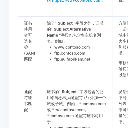
站
https://www.contoso.com
。
机。
证书
除了"
Subject
"字段之外，证书
方便
使用
的"
Subject Alternative
一证
者可
Name
"字段也包含多主机名列
域中
选名
表。例如：
大多
称
www.contoso.com
和服务
(SAN)
ftp.contoso.com
书。
匹配
ftp.eu.fabirkam.net
审核
确切
以使用
通配
证书的"
Subject
"字段包含的公
灵活
符证
用名称形式为通配符 (*) 外加一个
书时
书匹
域或子域。例如，*.contoso.com
列表
配
或 *.eu.contoso.com。
来可
*.contoso.com 通配符证书可用
量的
于：
书。
www.contoso.com