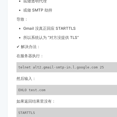
或做透明代理
或做 SMTP 劫持
导致：
Gmail 没真正回应 STARTTLS
所以系统认为 “对方没提供 TLS”
✔ 解决办法：
在服务器执行：
telnet alt2.gmail-smtp-in.l.google.com 25
然后输入：
EHLO test.com
如果返回结果里没有：
STARTTLS