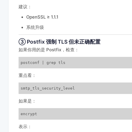
建议：
OpenSSL ≥ 1.1.1
系统升级
③ Postfix 强制 TLS 但未正确配置
如果你用的是 Postfix，检查：
postconf | grep tls
重点看：
smtp_tls_security_level
如果是：
encrypt
表示：