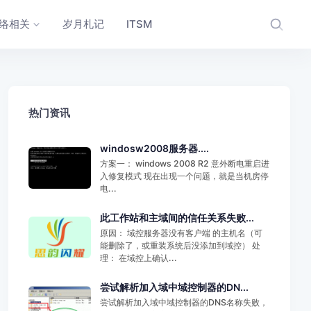
络相关
岁月札记
ITSM
热门资讯
windosw2008服务器....
方案一： windows 2008 R2 意外断电重启进
入修复模式 现在出现一个问题，就是当机房停
电...
此工作站和主域间的信任关系失败...
原因： 域控服务器没有客户端 的主机名（可
能删除了，或重装系统后没添加到域控） 处
理： 在域控上确认...
尝试解析加入域中域控制器的DN...
尝试解析加入域中域控制器的DNS名称失败，