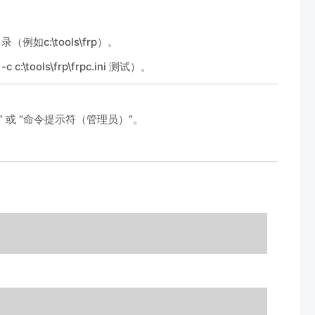
录（例如c:\tools\frp）。
\tools\frp\frpc.ini 测试）。
理员）” 或 “命令提示符（管理员）”。