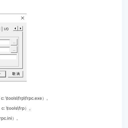
\tools\frp\frpc.exe）。
如
c: \tools
\frp）。
rpc.ini）。