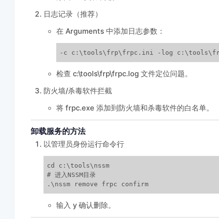
日志记录（推荐）
在 Arguments 中添加日志参数：
-c c:\tools\frp\frpc.ini -log c:\tools\f
检查 c:\tools\frp\frpc.log 文件定位问题。
防火墙/杀毒软件拦截
将 frpc.exe 添加到防火墙和杀毒软件的白名单。
卸载服务的方法
以管理员身份运行命令行
cd c:\tools\nssm

# 进入NSSM目录

.\nssm remove frpc confirm
输入 y 确认删除。