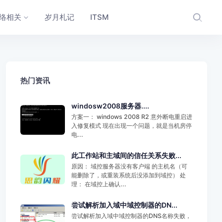
络相关
岁月札记
ITSM
热门资讯
windosw2008服务器....
方案一： windows 2008 R2 意外断电重启进
入修复模式 现在出现一个问题，就是当机房停
电...
此工作站和主域间的信任关系失败...
原因： 域控服务器没有客户端 的主机名（可
能删除了，或重装系统后没添加到域控） 处
理： 在域控上确认...
尝试解析加入域中域控制器的DN...
尝试解析加入域中域控制器的DNS名称失败，