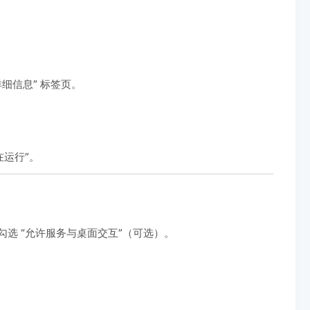
 “详细信息” 标签页。
正在运行”。
勾选 “允许服务与桌面交互”（可选）。