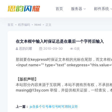
首页
服务器
邮件系统
首页
程序编码
html
正文
在文本框中输入时保证总是在最后一个字符后输入
思韵闪耀
2010-09-30
0
次
那就要在keypress时保证文本框的光标在尾部，而文本
<input name=”" type=”text” onkeypress=”this.value=t
【版权声明】
本站部分内容来源于互联网，本站不拥有所有权，不承担
masing@13sy.com 举报，并提供相关证据，一经查
上一篇：
js含多个引号单引号时可用转义符