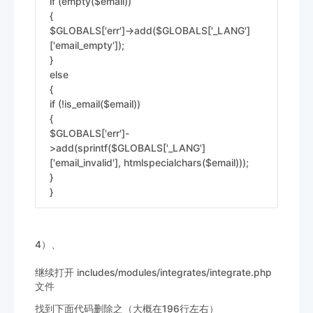
if (empty($email))
{
$GLOBALS['err']->add($GLOBALS['_LANG']
['email_empty']);
}
else
{
if (!is_email($email))
{
$GLOBALS['err']-
>add(sprintf($GLOBALS['_LANG']
['email_invalid'], htmlspecialchars($email)));
}
}
4）、
继续打开 includes/modules/integrates/integrate.php
文件
找到下面代码删除之（大概在196行左右）